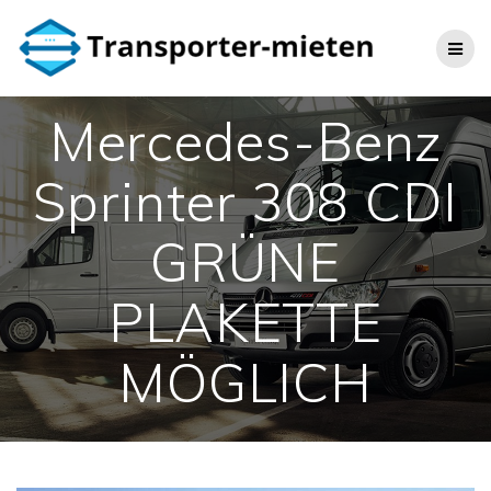
Skip
to
content
Mercedes-Benz
Sprinter 308 CDI
GRÜNE
PLAKETTE
MÖGLICH