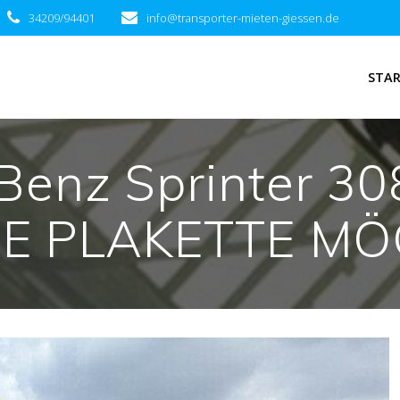
34209/94401
info@transporter-mieten-giessen.de
STA
Benz Sprinter 30
E PLAKETTE MÖ