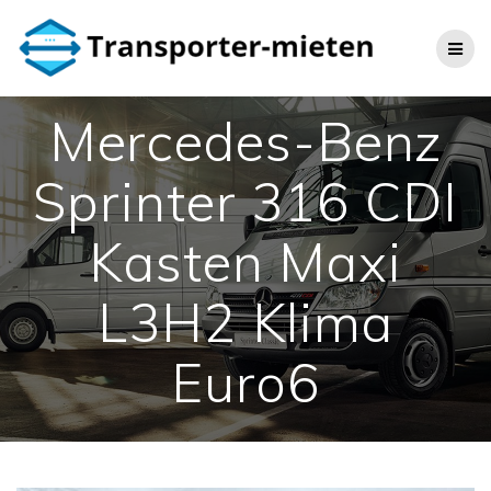
Skip
to
content
Mercedes-Benz
Sprinter 316 CDI
Kasten Maxi
L3H2 Klima
Euro6