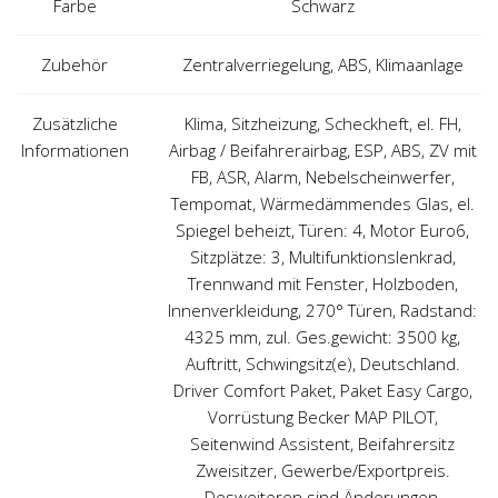
Farbe
Schwarz
Zubehör
Zentralverriegelung, ABS, Klimaanlage
Zusätzliche
Klima, Sitzheizung, Scheckheft, el. FH,
Informationen
Airbag / Beifahrerairbag, ESP, ABS, ZV mit
FB, ASR, Alarm, Nebelscheinwerfer,
Tempomat, Wärmedämmendes Glas, el.
Spiegel beheizt, Türen: 4, Motor Euro6,
Sitzplätze: 3, Multifunktionslenkrad,
Trennwand mit Fenster, Holzboden,
Innenverkleidung, 270° Türen, Radstand:
4325 mm, zul. Ges.gewicht: 3500 kg,
Auftritt, Schwingsitz(e), Deutschland.
Driver Comfort Paket, Paket Easy Cargo,
Vorrüstung Becker MAP PILOT,
Seitenwind Assistent, Beifahrersitz
Zweisitzer, Gewerbe/Exportpreis.
Desweiteren sind Änderungen,