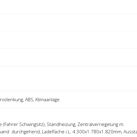
ervolenkung, ABS, Klimaanlage
ze (Fahrer Schwingsitz), Standheizung, Zentralverriegelung m.
and durchgehend, Ladefläche i.L. 4.300x1.780x1.820mm, Aussta