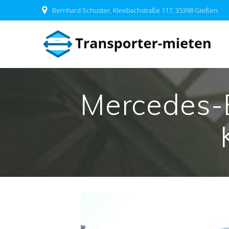
Skip
Bernhard Schuster, Kleebachstraße 117, 35398 Gießen
to
content
Mercedes-B