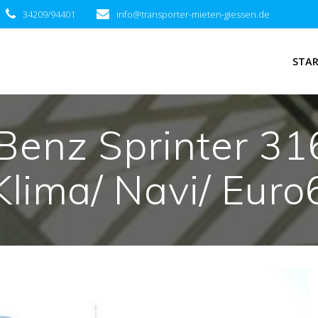
34209/94401
info@transporter-mieten-giessen.de
STA
enz Sprinter 31
Klima/ Navi/ Euro