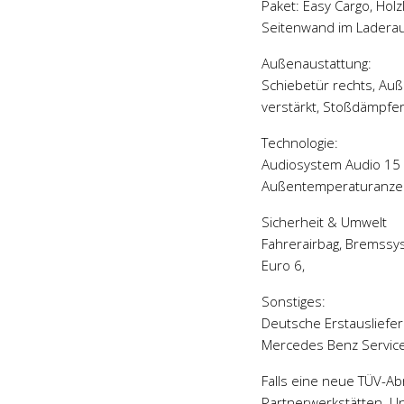
Paket: Easy Cargo, Ho
Seitenwand im Ladera
Außenaustattung:
Schiebetür rechts, Außen
verstärkt, Stoßdämpfer
Technologie:
Audiosystem Audio 15 m
Außentemperaturanzei
Sicherheit & Umwelt
Fahrerairbag, Bremssy
Euro 6,
Sonstiges:
Deutsche Erstausliefer
Mercedes Benz Service
Falls eine neue TÜV-A
Partnerwerkstätten. U