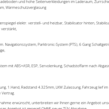
lzladeboden und hohe Seitenverkleidungen im Laderaum, Zurrsch
um, Wärmeschutzverglasung
spiegel elektr. verstell- und heizbar, Stabilisator hinten, Stabilis
 verstärkt,
. Navigationssystem, Parktronic-System (PTS), 6 Gang Schaltgetr
ge,
stem mit ABS+ASR, ESP, Servolenkung, Schadstoffarm nach Abga
ung, 1.Hand, Radstand 4.325mm, LKW Zulassung, Fahrzeug lief im
 Vertrag.
bnahme erwünscht, unterbreiten wir Ihnen gerne ein Angebot uns
nser Angebot ist generell OHNE neuer TÜV Abnahme