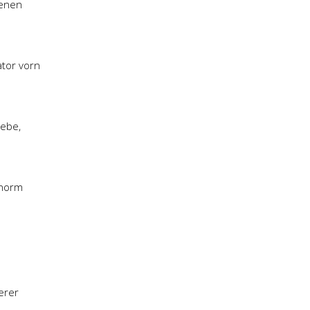
ienen
ator vorn
iebe,
snorm
erer