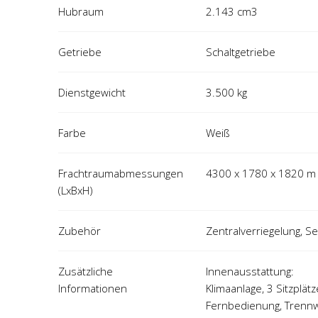
Hubraum
2.143 cm3
Getriebe
Schaltgetriebe
Dienstgewicht
3.500 kg
Farbe
Weiß
Frachtraumabmessungen
4300 x 1780 x 1820 m
(LxBxH)
Zubehör
Zentralverriegelung, S
Zusätzliche
Innenausstattung:
Informationen
Klimaanlage, 3 Sitzplät
Fernbedienung, Trennw