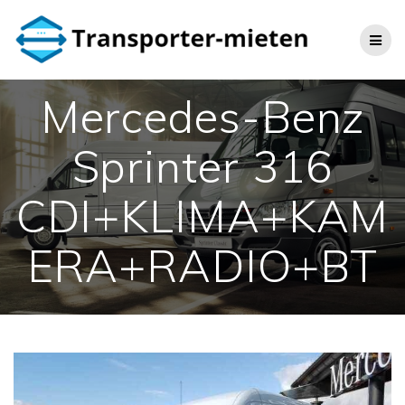
Skip
to
content
Mercedes-Benz
Sprinter 316
CDI+KLIMA+KAM
ERA+RADIO+BT